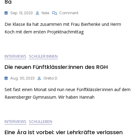
8a
On
Sep. 13, 2023
Nele
Comment
Ein
Die Klasse 8a hat zusammen mit Frau Bierhenke und Herrn
Zuhause
Für
Koch mit dem ersten Projektnachmittag
Wildbienen
–
Das
Projekt
INTERVIEWS
SCHÜLER:INNEN
Der
8a
Die neuen Fünftklässler:innen des RGH
Aug. 30, 2023
Greta D.
Seit fast einen Monat sind nun neue Fünftklässler:innen auf dem
Ravensberger Gymnasium. Wir haben Hannah
INTERVIEWS
SCHULLEBEN
Eine Ära ist vorbei: vier Lehrkräfte verlassen