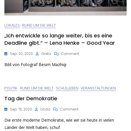
LOKALES
RUND UM DIE WELT
„Ich entwickle so lange weiter, bis es eine
Deadline gibt.“ – Lena Henke – Good Year
On
Sep. 20, 2023
Greta
Comment
„Ich
Bild von Fotograf Besim Mazhiqi
Entwickle
So
Lange
Weiter,
Bis
POLITIK
RUND UM DIE WELT
SCHULLEBEN
VERANSTALTUNGEN
Es
Tag der Demokratie
Eine
Deadline
On
Gibt.“
Sep. 15, 2023
Linda
Comment
Tag
–
Die erste moderne Demokratie, wie wir sie heute in vielen
Der
Lena
Demokratie
Henke
Länder der Welt haben, schuf