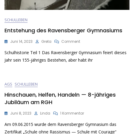
SCHULLEBEN
Entstehung des Ravensberger Gymnasiums
On
Juni 14, 2023
Greta
Comment
Entstehung
Schulhistorie Teil 1 Das Ravensberger Gymnasium feiert dieses
Des
Ravensberger
Jahr sein 155-jähriges Bestehen, aber habt ihr
Gymnasiums
AGS
SCHULLEBEN
Hinschauen, Helfen, Handeln — 8-jähriges
Jubiläum am RGH
Zu
Juni 8, 2023
Linda
1 Kommentar
Hinschauen,
Am 09.06.2015 wurde dem Ravensberger Gymnasium das
Helfen,
Handeln
Zertifikat „Schule ohne Rassismus — Schule mit Courage“