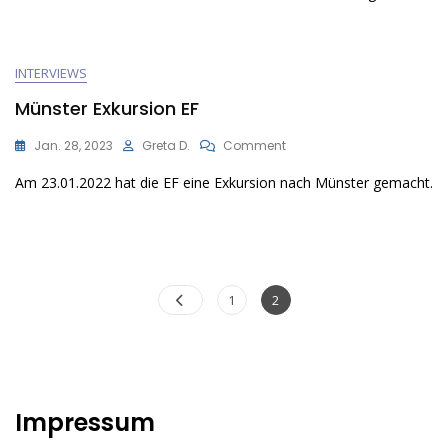
—
8-
Jähriges
Jubiläum
INTERVIEWS
Am
RGH
Münster Exkursion EF
On
Jan. 28, 2023
Greta D.
Comment
Münster
Am 23.01.2022 hat die EF eine Exkursion nach Münster gemacht.
Exkursion
EF
Seitennummerierun
Page
Page
1
2
der
Beiträge
Impressum