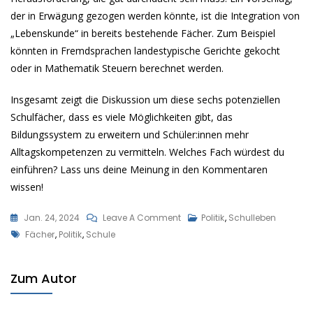
der in Erwägung gezogen werden könnte, ist die Integration von
„Lebenskunde“ in bereits bestehende Fächer. Zum Beispiel
könnten in Fremdsprachen landestypische Gerichte gekocht
oder in Mathematik Steuern berechnet werden.
Insgesamt zeigt die Diskussion um diese sechs potenziellen
Schulfächer, dass es viele Möglichkeiten gibt, das
Bildungssystem zu erweitern und Schüler:innen mehr
Alltagskompetenzen zu vermitteln. Welches Fach würdest du
einführen? Lass uns deine Meinung in den Kommentaren
wissen!
On
Jan. 24, 2024
Leave A Comment
Politik
,
Schulleben
Tags
Neue
Fächer
,
Politik
,
Schule
Fächer
An
Zum Autor
NRWs
Schulen?