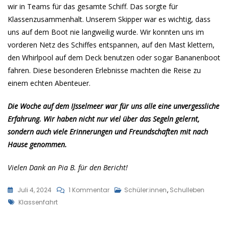
wir in Teams für das gesamte Schiff. Das sorgte für
Klassenzusammenhalt. Unserem Skipper war es wichtig, dass
uns auf dem Boot nie langweilig wurde. Wir konnten uns im
vorderen Netz des Schiffes entspannen, auf den Mast klettern,
den Whirlpool auf dem Deck benutzen oder sogar Bananenboot
fahren. Diese besonderen Erlebnisse machten die Reise zu
einem echten Abenteuer.
Die Woche auf dem IJsselmeer war für uns alle eine unvergessliche
Erfahrung. Wir haben nicht nur viel über das Segeln gelernt,
sondern auch viele Erinnerungen und Freundschaften mit nach
Hause genommen.
Vielen Dank an Pia B. für den Bericht!
Zu
Juli 4, 2024
1 Kommentar
Schüler:innen
,
Schulleben
Tags
Abenteuer
Klassenfahrt
Auf
Dem