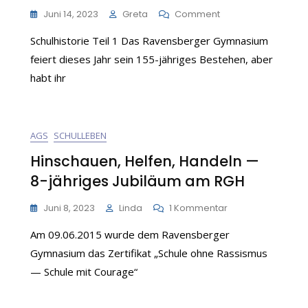
On
Juni 14, 2023
Greta
Comment
Entstehung
Schulhistorie Teil 1 Das Ravensberger Gymnasium
Des
Ravensberger
feiert dieses Jahr sein 155-jähriges Bestehen, aber
Gymnasiums
habt ihr
e
AGS
SCHULLEBEN
Hinschauen, Helfen, Handeln —
8-jähriges Jubiläum am RGH
Zu
Juni 8, 2023
Linda
1 Kommentar
Hinschauen,
Am 09.06.2015 wurde dem Ravensberger
Helfen,
Handeln
Gymnasium das Zertifikat „Schule ohne Rassismus
—
— Schule mit Courage“
8-
Jähriges
Jubiläum