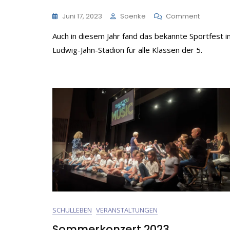
On
Juni 17, 2023
Soenke
Comment
Vom
Auch in diesem Jahr fand das bekannte Sportfest i
Klassen
Ins
Ludwig-Jahn-Stadion für alle Klassen der 5.
Stadion:
Das
Diesjähr
Sportfest
Der
Schule
SCHULLEBEN
VERANSTALTUNGEN
Sommerkonzert 2023