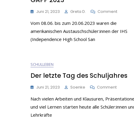
On
Juni 21, 2023
Greta D.
Comment
GAPP
Vom 08.06. bis zum 20.06.2023 waren die
2023
amerikanischen Austauschschüler:innen der IHS
(Independence High School San
SCHULLEBEN
Der letzte Tag des Schuljahres
On
Juni 21, 2023
Soenke
Comment
Der
Nach vielen Arbeiten und Klausuren, Präsentation
Letzte
Tag
und viel Lernen starten heute alle Schüler:innen un
Des
Lehrkräfte
Schuljah