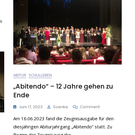
m
zimmer
ige
ABITUR
SCHULLEBEN
„Abitendo“ – 12 Jahre gehen zu
Ende
On
Juni 17, 2023
Soenke
Comment
„Abitendo“
Am 16.06.2023 fand die Zeugnisausgabe für den
–
12
diesjährigen Abiturjahrgang „Abitendo“ statt. Zu
Jahre
Beginn der Zeugnisausgabe