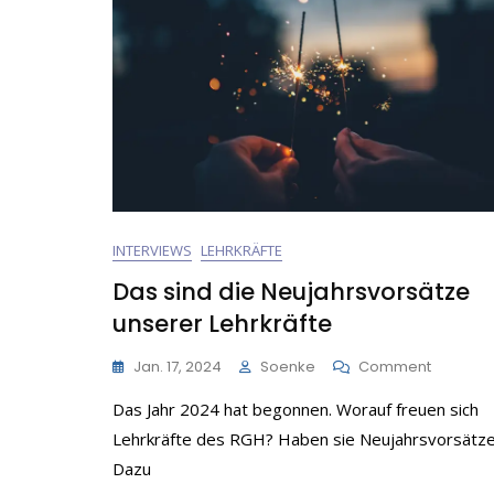
INTERVIEWS
LEHRKRÄFTE
Das sind die Neujahrsvorsätze
unserer Lehrkräfte
On
Jan. 17, 2024
Soenke
Comment
Das
Das Jahr 2024 hat begonnen. Worauf freuen sich
Sind
Die
Lehrkräfte des RGH? Haben sie Neujahrsvorsätz
Neujahrs
Dazu
Unserer