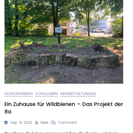
SCHÜLER:INNEN
SCHULLEBEN
VERANSTALTUNGEN
Ein Zuhause für Wildbienen – Das Projekt der
8a
On
Sep. 13, 2023
Nele
Comment
Ein