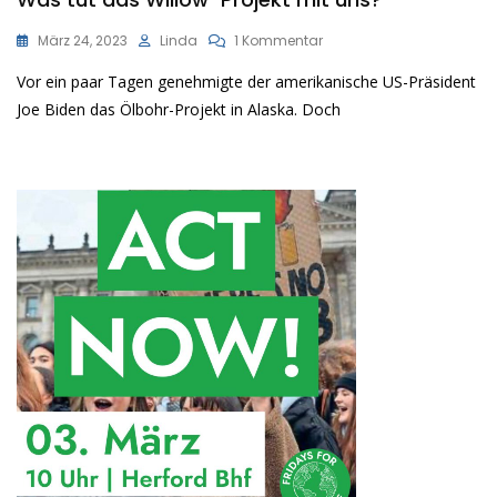
Zu
März 24, 2023
Linda
1 Kommentar
Was
Vor ein paar Tagen genehmigte der amerikanische US-Präsident
Tut
Das
Joe Biden das Ölbohr-Projekt in Alaska. Doch
Willow-
Projekt
Mit
Uns?