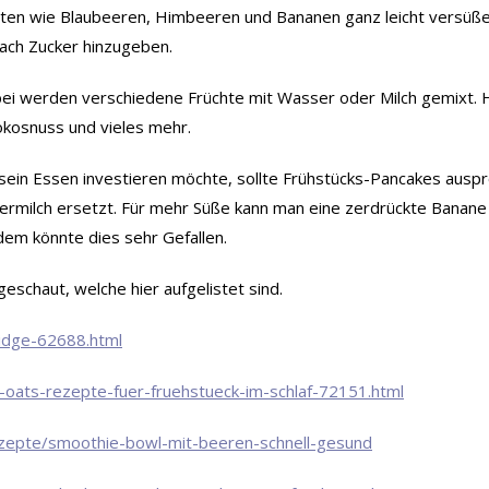
en wie Blaubeeren, Himbeeren und Bananen ganz leicht versüßen,
ach Zucker hinzugeben.
bei werden verschiedene Früchte mit Wasser oder Milch gemixt.
okosnuss und vieles mehr.
sein Essen investieren möchte, sollte Frühstücks-Pancakes ausp
rmilch ersetzt. Für mehr Süße kann man eine zerdrückte Banane 
 dem könnte dies sehr Gefallen.
schaut, welche hier aufgelistet sind.
ridge-62688.html
-oats-rezepte-fuer-fruehstueck-im-schlaf-72151.html
ezepte/smoothie-bowl-mit-beeren-schnell-gesund