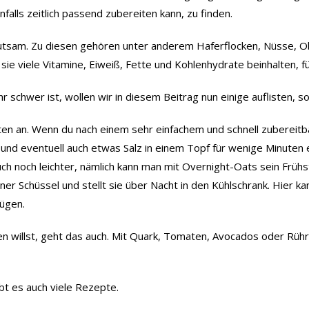
falls zeitlich passend zubereiten kann, zu finden.
eutsam. Zu diesen gehören unter anderem Haferflocken, Nüsse, Ob
sie viele Vitamine, Eiweiß, Fette und Kohlenhydrate beinhalten, f
 schwer ist, wollen wir in diesem Beitrag nun einige auflisten, s
en an. Wenn du nach einem sehr einfachem und schnell zubereitba
und eventuell auch etwas Salz in einem Topf für wenige Minuten 
ch noch leichter, nämlich kann man mit Overnight-Oats sein Früh
ner Schüssel und stellt sie über Nacht in den Kühlschrank. Hier k
fügen.
en willst, geht das auch. Mit Quark, Tomaten, Avocados oder Rüh
bt es auch viele Rezepte.