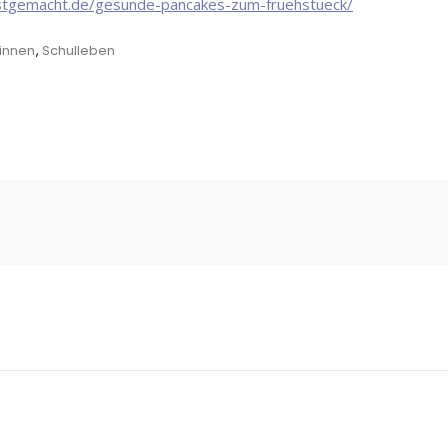
bstgemacht.de/gesunde-pancakes-zum-fruehstueck/
:innen
,
Schulleben