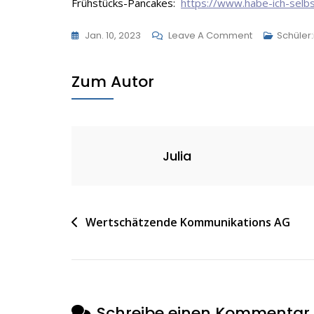
Frühstücks-Pancakes:
https://www.habe-ich-sel
On
Jan. 10, 2023
Leave A Comment
Schüler
Gesundes
Frühstück
Zum Autor
Julia
Beitragsnavigation
Wertschätzende Kommunikations AG
Schreibe einen Kommentar