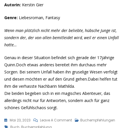
Autorin:
Kerstin Gier
Genre:
Liebesroman, Fantasy
Wenn man plötzlich nicht mehr der beliebte, hübsche Junge ist,
sondern der, der von allen bemitleidet wird, weil er einen Unfall
hatte…
Genau in dieser Situation befindet sich gerade der 17jährige
Quinn.Doch etwas anderes bereitet ihm durchaus mehr
Sorgen. Bei seinem Unfall haben ihn gruselige Wesen verfolgt
und diesen möchten er auf den Grund gehen.Dabei helfen tut
ihm die verhasste Nachbarin Mathilda.
Die beiden begeben sich in ein magisches Abenteuer, das
allerdings nicht nur für Antworten, sondern auch für ganz
schönes Gefühlschaos sorgt.
On
Mai 23, 2023
Leave A Comment
Buchempfehlungen
Tags
Vergiss
Buch
,
Buchempfehlung