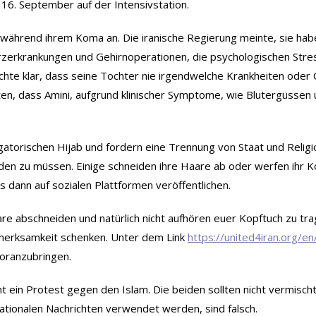
16. September auf der Intensivstation.
während ihrem Koma an. Die iranische Regierung meinte, sie habe
zerkrankungen und Gehirnoperationen, die psychologischen Stres
chte klar, dass seine Tochter nie irgendwelche Krankheiten oder
ten, dass Amini, aufgrund klinischer Symptome, wie Blutergüsse
igatorischen Hijab und fordern eine Trennung von Staat und Relig
iden zu müssen. Einige schneiden ihre Haare ab oder werfen ihr Ko
 dann auf sozialen Plattformen veröffentlichen.
e abschneiden und natürlich nicht aufhören euer Kopftuch zu tragen
fmerksamkeit schenken. Unter dem Link
https://united4iran.org/e
oranzubringen.
ht ein Protest gegen den Islam. Die beiden sollten nicht vermisch
nationalen Nachrichten verwendet werden, sind falsch.