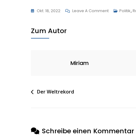
On
Okt. 18, 2022
Leave A Comment
Politik
,
R
Proteste
Im
Zum Autor
Iran
Miriam
Beitragsnavigation
Der Weltrekord
Schreibe einen Kommentar