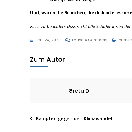
Und, waren die Branchen, die dich interessier
Es ist zu beachten, dass nicht alle Schüler:innen d
On
Feb. 24, 2023
Leave A Comment
Intervi
Praktika
Zum Autor
Greta D.
Beitragsnavigation
Kämpfen gegen den Klimawandel