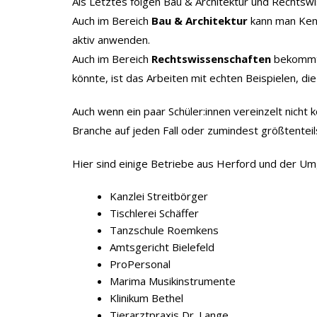
Als Letztes folgen Bau & Architektur und Rechtsw
Auch im Bereich
Bau & Architektur
kann man Kenn
aktiv anwenden.
Auch im Bereich
Rechtswissenschaften
bekommt m
könnte, ist das Arbeiten mit echten Beispielen, d
Auch wenn ein paar Schüler:innen vereinzelt nich
Branche auf jeden Fall oder zumindest größtentei
Hier sind einige Betriebe aus Herford und der U
Kanzlei Streitbörger
Tischlerei Schäffer
Tanzschule Roemkens
Amtsgericht Bielefeld
ProPersonal
Marima Musikinstrumente
Klinikum Bethel
Tierarztpraxis Dr. Lange