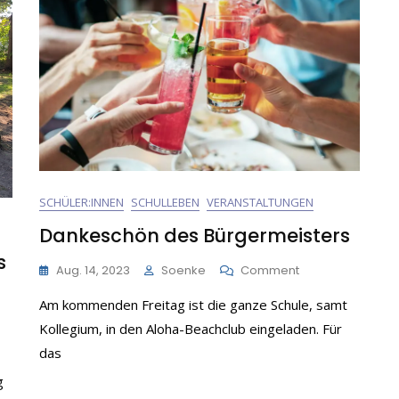
SCHÜLER:INNEN
SCHULLEBEN
VERANSTALTUNGEN
Dankeschön des Bürgermeisters
s
On
Aug. 14, 2023
Soenke
Comment
Dankeschön
Am kommenden Freitag ist die ganze Schule, samt
Des
Bürgermeisters
Kollegium, in den Aloha-Beachclub eingeladen. Für
das
g