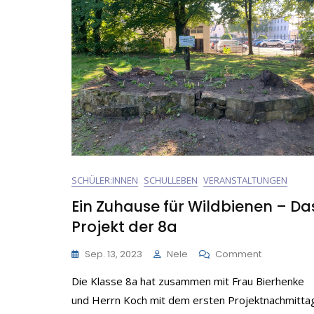
SCHÜLER:INNEN
SCHULLEBEN
VERANSTALTUNGEN
Ein Zuhause für Wildbienen – Da
Projekt der 8a
On
Sep. 13, 2023
Nele
Comment
Ein
Die Klasse 8a hat zusammen mit Frau Bierhenke
Zuhause
Für
und Herrn Koch mit dem ersten Projektnachmitta
Wildbienen