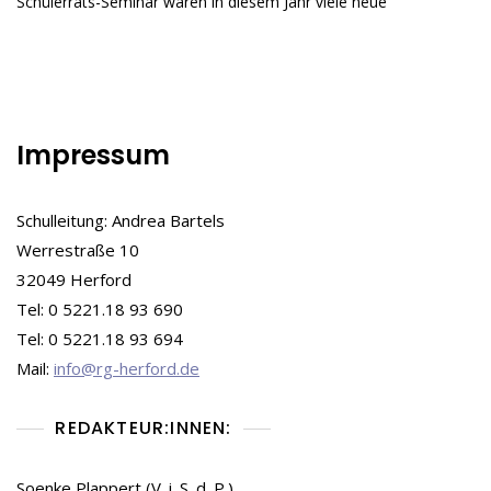
Schülerrats-Seminar waren in diesem Jahr viele neue
2024
Impressum
Schulleitung: Andrea Bartels
Werrestraße 10
32049 Herford
Tel: 0 5221.18 93 690
Tel: 0 5221.18 93 694
Mail:
info@rg-herford.de
REDAKTEUR:INNEN:
Soenke Plappert (V. i. S. d. P.)