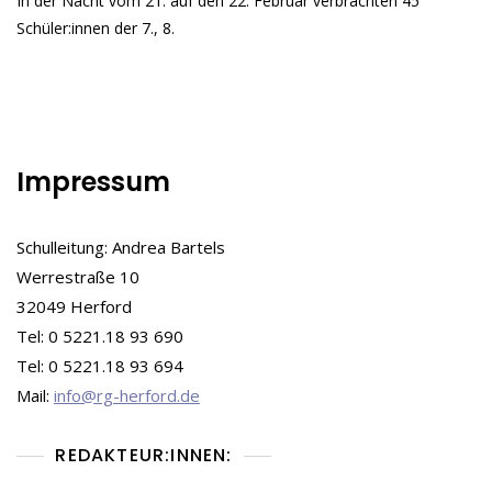
In der Nacht vom 21. auf den 22. Februar verbrachten 45
In
Der
Schüler:innen der 7., 8.
Sporthalle
–
Der
Winter-
Cup
2025
Impressum
Schulleitung: Andrea Bartels
Werrestraße 10
32049 Herford
Tel: 0 5221.18 93 690
Tel: 0 5221.18 93 694
Mail:
info@rg-herford.de
REDAKTEUR:INNEN: