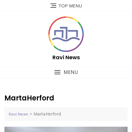
Skip
TOP MENU
to
content
Ravi News
MENU
MartaHerford
>
MartaHerford
Ravi News