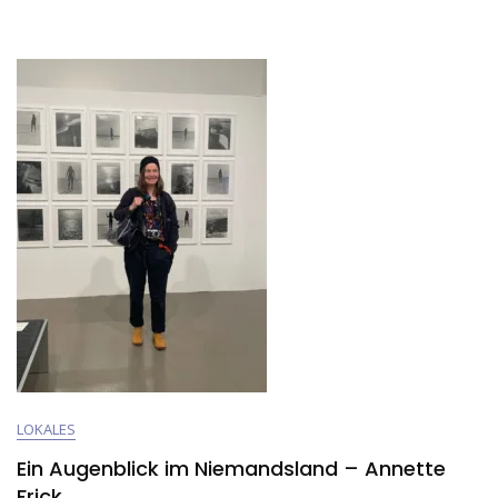
Lange
Weiter,
Bis
Es
Eine
Deadline
Gibt.“
–
Lena
Henke
–
Good
Year
LOKALES
Ein Augenblick im Niemandsland – Annette
Frick