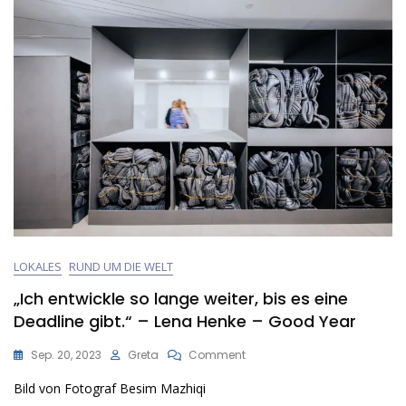
LOKALES
RUND UM DIE WELT
„Ich entwickle so lange weiter, bis es eine
Deadline gibt.“ – Lena Henke – Good Year
On
Sep. 20, 2023
Greta
Comment
„Ich
Bild von Fotograf Besim Mazhiqi
Entwickle
So