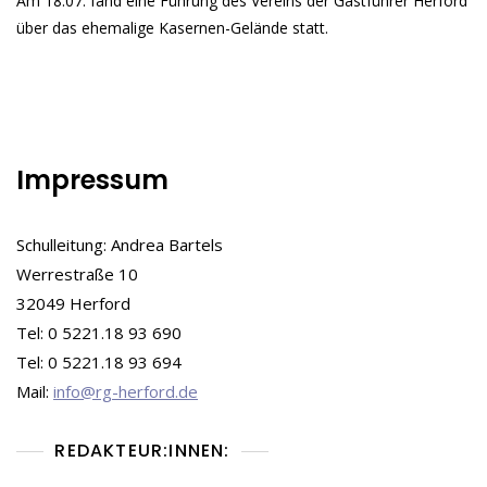
Am 18.07. fand eine Führung des Vereins der Gastführer Herford
Hammersmith-
Kaserne:
über das ehemalige Kasernen-Gelände statt.
Ein
Blick
In
Die
Vergangenheit
Und
Zukunft
Impressum
Schulleitung: Andrea Bartels
Werrestraße 10
32049 Herford
Tel: 0 5221.18 93 690
Tel: 0 5221.18 93 694
Mail:
info@rg-herford.de
REDAKTEUR:INNEN: