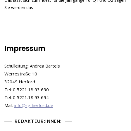
Das lässt sich zumindest für die Jahrgänge 10, Q1 und Q2 sagen.
Ist
Aus.
Sie werden das
–
Ein
Bericht
Über
Die
Aktuelle
Bausituation
Impressum
Schulleitung: Andrea Bartels
Werrestraße 10
32049 Herford
Tel: 0 5221.18 93 690
Tel: 0 5221.18 93 694
Mail:
info@rg-herford.de
REDAKTEUR:INNEN: