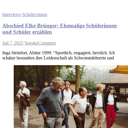
Das
Kollegium
bedankt
Interviews
Schüler:innen
sich
Abschied Elke Brünger: Ehemalige Schülerinnen
und Schüler erzählen
on
Juli 7, 2025
Soenke
Comment
Abschied
Inga Steinfort, Abitur 1999: “Sportlich, engagiert, herzlich. Ich
Elke
schätze besonders ihre Leidenschaft als Schwimmlehrerin und
Brünger:
Ehemalige
Schülerinnen
und
Schüler
erzählen