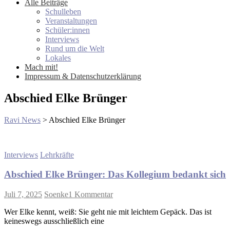
Alle Beiträge
Schulleben
Veranstaltungen
Schüler:innen
Interviews
Rund um die Welt
Lokales
Mach mit!
Impressum & Datenschutzerklärung
Abschied Elke Brünger
Ravi News
>
Abschied Elke Brünger
Interviews
Lehrkräfte
Abschied Elke Brünger: Das Kollegium bedankt sich
zu
Juli 7, 2025
Soenke
1 Kommentar
Abschied
Wer Elke kennt, weiß: Sie geht nie mit leichtem Gepäck. Das ist
Elke
keineswegs ausschließlich eine
Brünger: