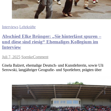
Interviews
Lehrkräfte
Abschied Elke Brünger: „Sie hinterlässt spuren –
und diese sind riesig“ Ehemaliges Kollegium im
Interview
on
Juli 7, 2025
Soenke
Comment
Abschied
Gisela Balzert, ehemalige Deutsch- und Kunstlehrerin, sowie Uli
Elke
Serowski, langjähriger Geografie- und Sportlehrer, prägten über
Brünger:
„Sie
hinterlässt
spuren
–
und
diese
sind
riesig“
Ehemaliges