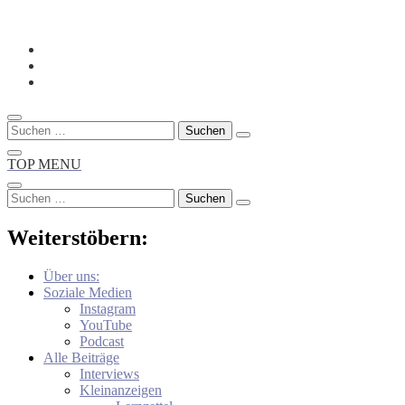
Skip
to
content
Suche
nach:
TOP MENU
Suche
nach:
Weiterstöbern:
Über uns:
Soziale Medien
Instagram
YouTube
Podcast
Alle Beiträge
Interviews
Kleinanzeigen