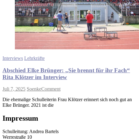
Kollegium
im
Interview
Interviews
Lehrkräfte
Abschied Elke Brünger: „Sie brennt für ihr Fach“
Rita Klötzer im Interview
on
Juli 7, 2025
Soenke
Comment
Abschied
Die ehemalige Schulleiterin Frau Klötzer erinnert sich noch gut an
Elke
Elke Brünger. 2021 ist die
Brünger:
„Sie
brennt
Impressum
für
ihr
Schulleitung: Andrea Bartels
Fach“
Werrestraße 10
Rita