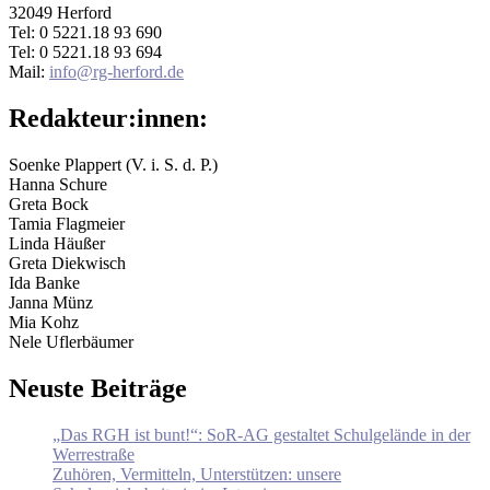
32049 Herford
Klötzer
Tel: 0 5221.18 93 690
im
Tel: 0 5221.18 93 694
Interview
Mail:
info@rg-herford.de
Redakteur:innen:
Soenke Plappert (V. i. S. d. P.)
Hanna Schure
Greta Bock
Tamia Flagmeier
Linda Häußer
Greta Diekwisch
Ida Banke
Janna Münz
Mia Kohz
Nele Uflerbäumer
Neuste Beiträge
„Das RGH ist bunt!“: SoR-AG gestaltet Schulgelände in der
Werrestraße
Zuhören, Vermitteln, Unterstützen: unsere