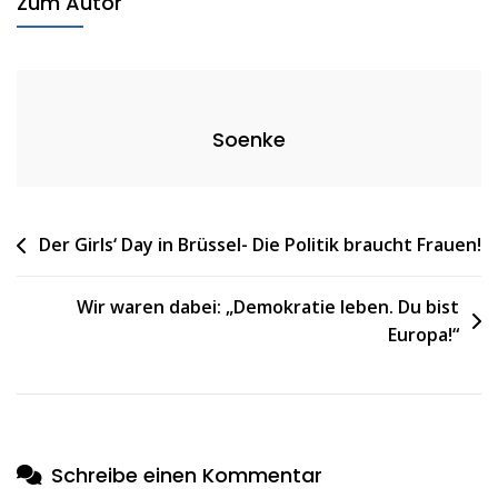
Zum Autor
MEDIENSCOUTS-
SCHULE
2023/2024
Soenke
Beitragsnavigation
Der Girls‘ Day in Brüssel- Die Politik braucht Frauen!
Wir waren dabei: „Demokratie leben. Du bist
Europa!“
Schreibe einen Kommentar