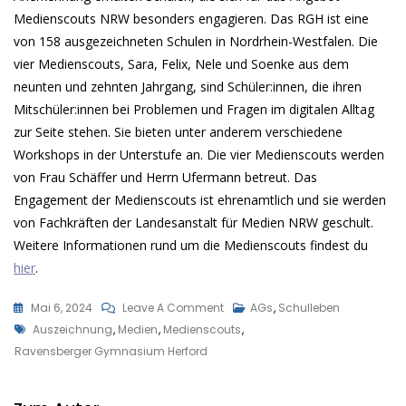
Medienscouts NRW besonders engagieren. Das RGH ist eine
von 158 ausgezeichneten Schulen in Nordrhein-Westfalen. Die
vier Medienscouts, Sara, Felix, Nele und Soenke aus dem
neunten und zehnten Jahrgang, sind Schüler:innen, die ihren
Mitschüler:innen bei Problemen und Fragen im digitalen Alltag
zur Seite stehen. Sie bieten unter anderem verschiedene
Workshops in der Unterstufe an. Die vier Medienscouts werden
von Frau Schäffer und Herrn Ufermann betreut. Das
Engagement der Medienscouts ist ehrenamtlich und sie werden
von Fachkräften der Landesanstalt für Medien NRW geschult.
Weitere Informationen rund um die Medienscouts findest du
hier
.
On
Mai 6, 2024
Leave A Comment
AGs
,
Schulleben
Tags
RAVENSBERGER
Auszeichnung
,
Medien
,
Medienscouts
,
ERHÄLT
Ravensberger Gymnasium Herford
AUSZEICHNUNG
ALS