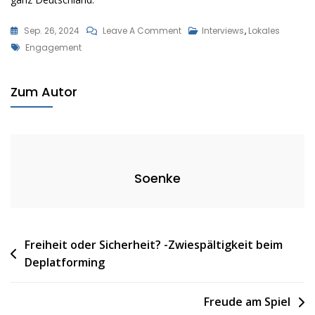
On
Sep. 26, 2024
Leave A Comment
Interviews
,
Lokales
Tags
Engagement
Engagement
Bei
Der
Zum Autor
Freiwilligen
Feuerwehr
Soenke
Beitragsnavigation
Freiheit oder Sicherheit? -Zwiespältigkeit beim
Deplatforming
Freude am Spiel