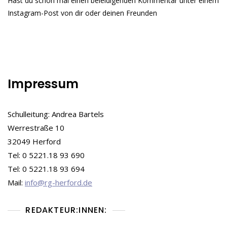
Hast du schon mal einen beleidigenden Kommentar unter einem
Oder
Sicherheit?
Instagram-Post von dir oder deinen Freunden
-
Zwiespältigkeit
Beim
Deplatforming
Impressum
Schulleitung: Andrea Bartels
Werrestraße 10
32049 Herford
Tel: 0 5221.18 93 690
Tel: 0 5221.18 93 694
Mail:
info@rg-herford.de
REDAKTEUR:INNEN: