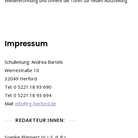
Wiedereröffnung und öffnete die Türen zur neuen Ausstellung
Museums
Impressum
Schulleitung: Andrea Bartels
Werrestraße 10
32049 Herford
Tel: 0 5221.18 93 690
Tel: 0 5221.18 93 694
Mail:
info@rg-herford.de
REDAKTEUR:INNEN:
Soenke Plappert (V. i. S. d. P.)