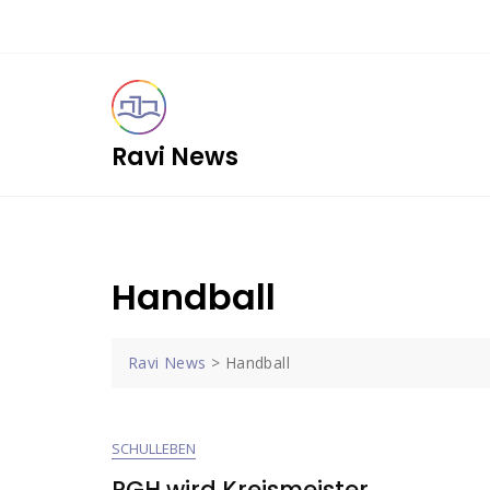
Skip
to
content
Ravi News
Handball
Ravi News
>
Handball
SCHULLEBEN
RGH wird Kreismeister