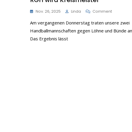
On
Nov. 26, 2025
Linda
Comment
RGH
Am vergangenen Donnerstag traten unsere zwei
Wird
Kreismeist
Handballmannschaften gegen Löhne und Bünde an
Das Ergebnis lässt