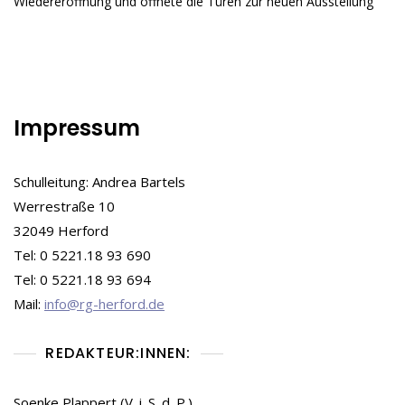
Wiedereröffnung und öffnete die Türen zur neuen Ausstellung
Museums
Impressum
Schulleitung: Andrea Bartels
Werrestraße 10
32049 Herford
Tel: 0 5221.18 93 690
Tel: 0 5221.18 93 694
Mail:
info@rg-herford.de
REDAKTEUR:INNEN:
Soenke Plappert (V. i. S. d. P.)