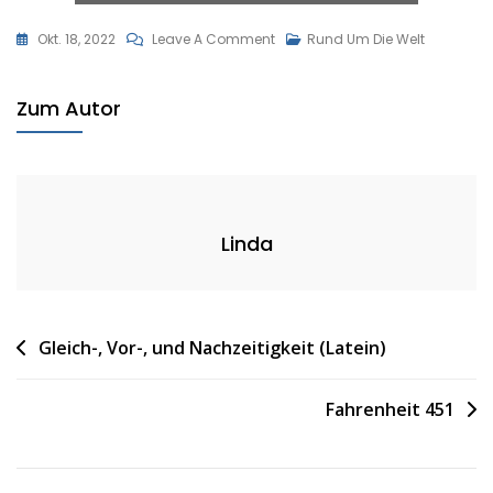
On
Okt. 18, 2022
Leave A Comment
Rund Um Die Welt
Was
Bewirkt
Zum Autor
Unser
Kleiderkonsum?
Linda
Beitragsnavigation
Gleich-, Vor-, und Nachzeitigkeit (Latein)
Fahrenheit 451